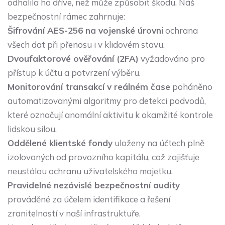
odhalila ho dříve, než může způsobit škodu. Náš
bezpečnostní rámec zahrnuje:
Šifrování AES-256 na vojenské úrovni
ochrana
všech dat při přenosu i v klidovém stavu.
Dvoufaktorové ověřování (2FA)
vyžadováno pro
přístup k účtu a potvrzení výběru.
Monitorování transakcí v reálném čase
poháněno
automatizovanými algoritmy pro detekci podvodů,
které označují anomální aktivitu k okamžité kontrole
lidskou silou.
Oddělené klientské fondy
uloženy na účtech plně
izolovaných od provozního kapitálu, což zajišťuje
neustálou ochranu uživatelského majetku.
Pravidelné nezávislé bezpečnostní audity
prováděné za účelem identifikace a řešení
zranitelností v naší infrastruktuře.