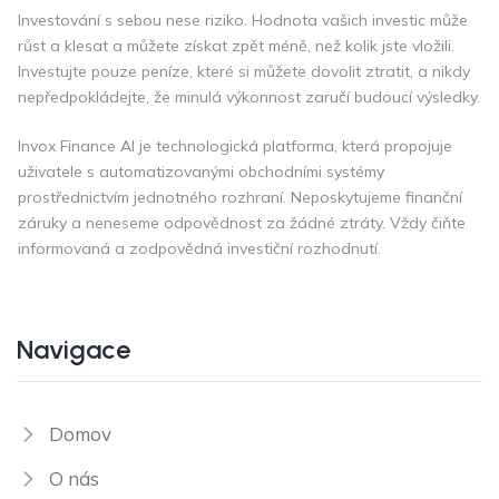
Investování s sebou nese riziko. Hodnota vašich investic může
růst a klesat a můžete získat zpět méně, než kolik jste vložili.
Investujte pouze peníze, které si můžete dovolit ztratit, a nikdy
nepředpokládejte, že minulá výkonnost zaručí budoucí výsledky.
Invox Finance AI je technologická platforma, která propojuje
uživatele s automatizovanými obchodními systémy
prostřednictvím jednotného rozhraní. Neposkytujeme finanční
záruky a neneseme odpovědnost za žádné ztráty. Vždy čiňte
informovaná a zodpovědná investiční rozhodnutí.
Navigace
Domov
O nás