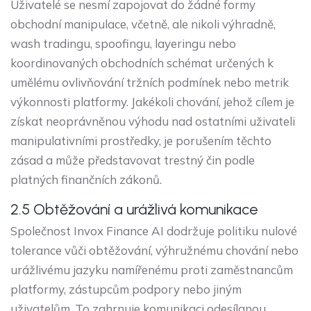
Uživatelé se nesmí zapojovat do žádné formy
obchodní manipulace, včetně, ale nikoli výhradně,
wash tradingu, spoofingu, layeringu nebo
koordinovaných obchodních schémat určených k
umělému ovlivňování tržních podmínek nebo metrik
výkonnosti platformy. Jakékoli chování, jehož cílem je
získat neoprávněnou výhodu nad ostatními uživateli
manipulativními prostředky, je porušením těchto
zásad a může představovat trestný čin podle
platných finančních zákonů.
2.5 Obtěžování a urážlivá komunikace
Společnost Invox Finance AI dodržuje politiku nulové
tolerance vůči obtěžování, výhružnému chování nebo
urážlivému jazyku namířenému proti zaměstnancům
platformy, zástupcům podpory nebo jiným
uživatelům. To zahrnuje komunikaci odesílanou