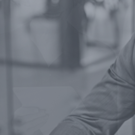
Autopilot
med AI-handel
Start med kun 1.700 DKK, og lad næste
generations AI-drevne handelsteknologi
identificere markedsmuligheder for dig – med
målet om at hjælpe din kapital med at vokse
hurtigere og mere effektivt.