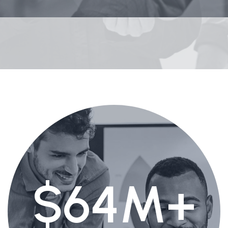
Kom I Gang
$64M+