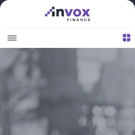
Sæt din kapital
på