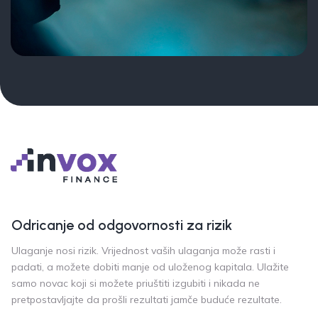
Odricanje od odgovornosti za rizik
Ulaganje nosi rizik. Vrijednost vaših ulaganja može rasti i
padati, a možete dobiti manje od uloženog kapitala. Ulažite
samo novac koji si možete priuštiti izgubiti i nikada ne
pretpostavljajte da prošli rezultati jamče buduće rezultate.