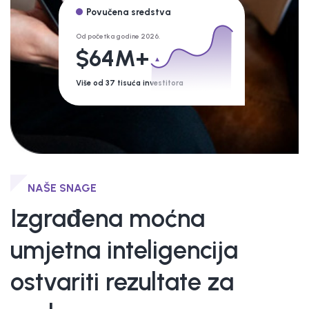
Povučena sredstva
Od početka godine 2026.
$64M+
Više od 37 tisuća investitora
NAŠE SNAGE
Izgrađena moćna
umjetna inteligencija
ostvariti rezultate za