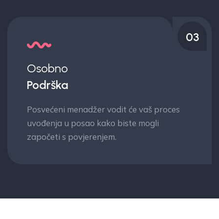
04
Puno
Automatizacija
Jednom aktivan, sustav radi non-stop,
izvršavajući transakcije u milisekundama
bez emocija.