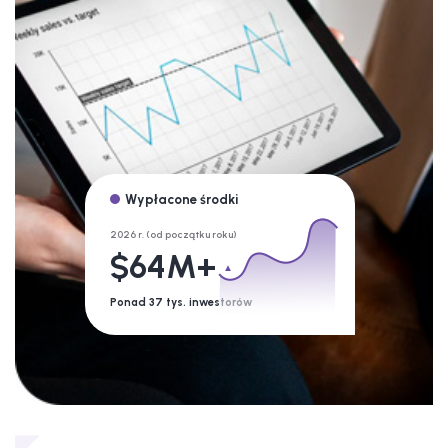
Wypłacone środki
2026 r. (od początku roku)
$64M+
Ponad 37 tys. inwestorów