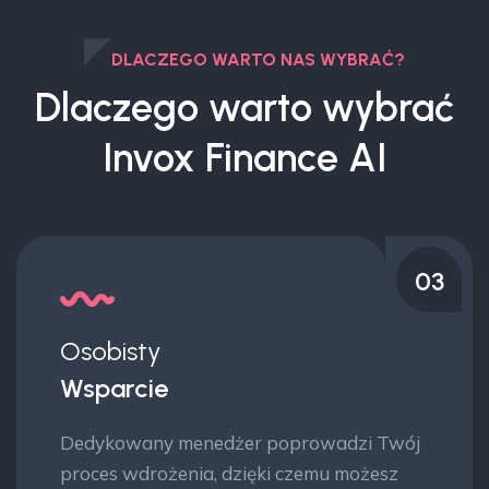
DLACZEGO WARTO NAS WYBRAĆ?
Dlaczego warto wybrać
Invox Finance AI
04
Pełny
Automatyzacja
Po uruchomieniu system działa całą dobę,
realizując transakcje w ciągu milisekund,