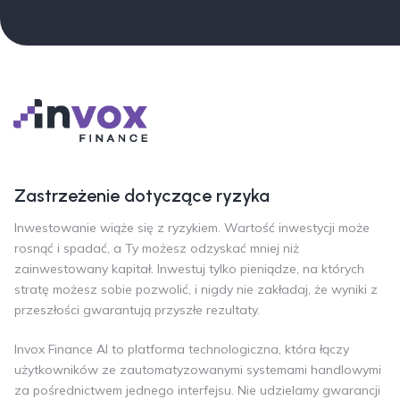
Zastrzeżenie dotyczące ryzyka
Inwestowanie wiąże się z ryzykiem. Wartość inwestycji może
rosnąć i spadać, a Ty możesz odzyskać mniej niż
zainwestowany kapitał. Inwestuj tylko pieniądze, na których
stratę możesz sobie pozwolić, i nigdy nie zakładaj, że wyniki z
przeszłości gwarantują przyszłe rezultaty.
Invox Finance AI to platforma technologiczna, która łączy
użytkowników ze zautomatyzowanymi systemami handlowymi
za pośrednictwem jednego interfejsu. Nie udzielamy gwarancji