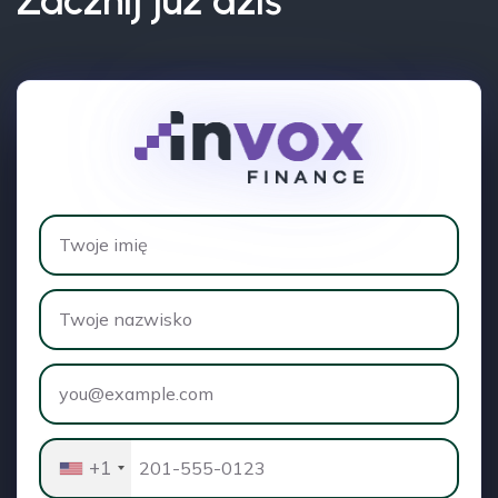
Zacznij już dziś
+1