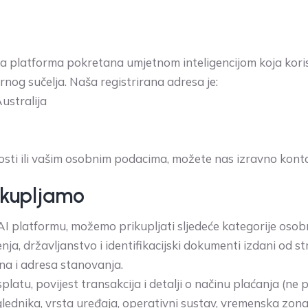
ska platforma pokretana umjetnom inteligencijom koja kor
rnog sučelja. Naša registrirana adresa je:
ustralija
nosti ili vašim osobnim podacima, možete nas izravno kont
ikupljamo
e AI platformu, možemo prikupljati sljedeće kategorije oso
ja, državljanstvo i identifikacijski dokumenti izdani od s
na i adresa stanovanja.
isplatu, povijest transakcija i detalji o načinu plaćanja (n
eglednika, vrsta uređaja, operativni sustav, vremenska zona