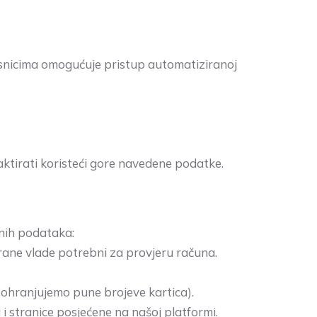
isnicima omogućuje pristup automatiziranoj
aktirati koristeći gore navedene podatke.
bnih podataka:
trane vlade potrebni za provjeru računa.
e pohranjujemo pune brojeve kartica).
 i stranice posjećene na našoj platformi.