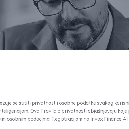
vezuje se štititi privatnost i osobne podatke svakog korisn
nteligencijom. Ova Pravila o privatnosti objašnjavaju koje
šim osobnim podacima. Registracijom na Invox Finance AI po