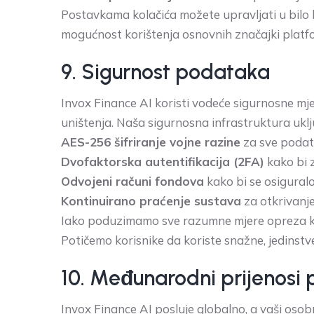
Postavkama kolačića možete upravljati u bilo
mogućnost korištenja osnovnih značajki platfor
9. Sigurnost podataka
Invox Finance AI koristi vodeće sigurnosne mjer
uništenja. Naša sigurnosna infrastruktura uklj
AES-256 šifriranje vojne razine
za sve podatk
Dvofaktorska autentifikacija (2FA)
kako bi z
Odvojeni računi fondova
kako bi se osiguralo
Kontinuirano praćenje sustava
za otkrivanje
Iako poduzimamo sve razumne mjere opreza kako
Potičemo korisnike da koriste snažne, jedinstv
10. Međunarodni prijenosi
Invox Finance AI posluje globalno, a vaši osob