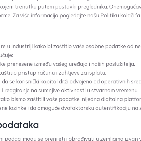
 kojem trenutku putem postavki preglednika. Onemogućavan
me. Za više informacija pogledajte našu Politiku kolačića.
e u industriji kako bi zaštitio vaše osobne podatke od neo
učuje:
e prenesene između vašeg uređaja i naših poslužitelja.
aštitio pristup računu i zahtjeve za isplatu.
 da se korisnički kapital drži odvojeno od operativnih sre
 i reagiranje na sumnjive aktivnosti u stvarnom vremenu.
 bismo zaštitili vaše podatke, nijedna digitalna platfo
ene lozinke i da omoguće dvofaktorsku autentifikaciju na 
 podataka
ni podaci mogu se prenijeti i obrađivati u zemljama izvan 