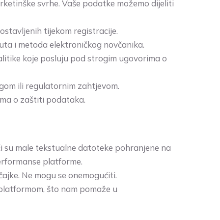
rketinške svrhe. Vaše podatke možemo dijeliti
tavljenih tijekom registracije.
luta i metoda elektroničkog novčanika.
nalitike koje posluju pod strogim ugovorima o
om ili regulatornim zahtjevom.
ma o zaštiti podataka.
čići su male tekstualne datoteke pohranjene na
performanse platforme.
ačajke. Ne mogu se onemogućiti.
s platformom, što nam pomaže u