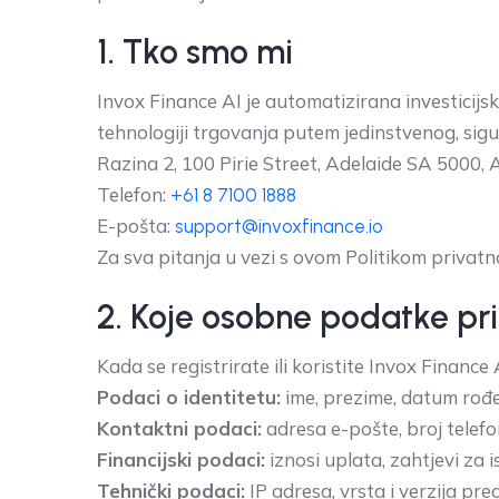
1. Tko smo mi
Invox Finance AI je automatizirana investicij
tehnologiji trgovanja putem jedinstvenog, sigu
Razina 2, 100 Pirie Street, Adelaide SA 5000, A
Telefon:
+61 8 7100 1888
E-pošta:
support@invoxfinance.io
Za sva pitanja u vezi s ovom Politikom privat
2. Koje osobne podatke pr
Kada se registrirate ili koristite Invox Financ
Podaci o identitetu:
ime, prezime, datum rođen
Kontaktni podaci:
adresa e-pošte, broj telefo
Financijski podaci:
iznosi uplata, zahtjevi za 
Tehnički podaci:
IP adresa, vrsta i verzija pr