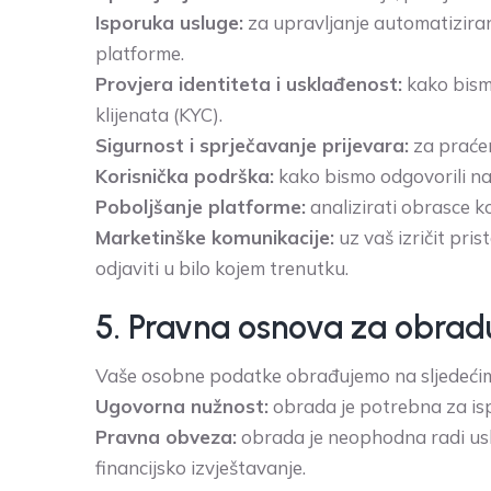
Isporuka usluge:
za upravljanje automatizira
platforme.
Provjera identiteta i usklađenost:
kako bism
klijenata (KYC).
Sigurnost i sprječavanje prijevara:
za praćen
Korisnička podrška:
kako bismo odgovorili na 
Poboljšanje platforme:
analizirati obrasce ko
Marketinške komunikacije:
uz vaš izričit pri
odjaviti u bilo kojem trenutku.
5. Pravna osnova za obrad
Vaše osobne podatke obrađujemo na sljedeći
Ugovorna nužnost:
obrada je potrebna za isp
Pravna obveza:
obrada je neophodna radi uskl
financijsko izvještavanje.