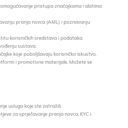
e omogućavanje pristupa značajkama i alatima
čavanju pranja novca (AML) i poznavanju
štitu korisničkih sredstava i podataka.
uvođenju sustava.
ačajke koje poboljšavaju korisničko iskustvo.
latformi i promotivne materijale. Možete se
e usluga koje ste zatražili.
tjeve za sprječavanje pranja novca, KYC i