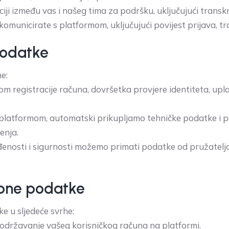
ji između vas i našeg tima za podršku, uključujući transkr
omunicirate s platformom, uključujući povijest prijava, traj
podatke
e:
om registracije računa, dovršetka provjere identiteta, upla
platformom, automatski prikupljamo tehničke podatke i p
enja.
nosti i sigurnosti možemo primati podatke od pružatelja
obne podatke
e u sljedeće svrhe:
i održavanje vašeg korisničkog računa na platformi.