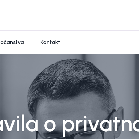
dočanstva
Kontakt
vila o privatn