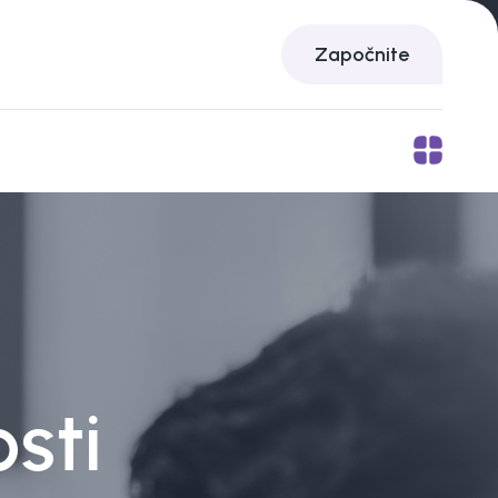
Započnite
osti