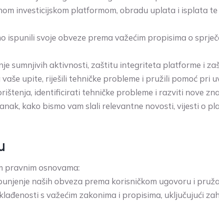
nom investicijskom platformom, obradu uplata i isplata t
o ispunili svoje obveze prema važećim propisima o sprje
je sumnjivih aktivnosti, zaštitu integriteta platforme i za
vaše upite, riješili tehničke probleme i pružili pomoć pri 
rištenja, identificirati tehničke probleme i razviti nove zn
stanak, kako bismo vam slali relevantne novosti, vijesti o p
u
m pravnim osnovama:
unjenje naših obveza prema korisničkom ugovoru i pružanj
ađenosti s važećim zakonima i propisima, uključujući zah