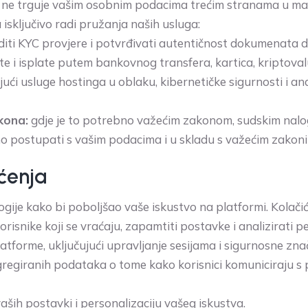
iti ne trguje vašim osobnim podacima trećim stranama u ma
isključivo radi pružanja naših usluga:
iti KYC provjere i potvrđivati autentičnost dokumenata dos
te i isplate putem bankovnog transfera, kartica, kriptova
jući usluge hostinga u oblaku, kibernetičke sigurnosti i a
kona:
gdje je to potrebno važećim zakonom, sudskim nalog
no postupati s vašim podacima i u skladu s važećim zakoni
aćenja
ologije kako bi poboljšao vaše iskustvo na platformi. Kola
snike koji se vraćaju, zapamtiti postavke i analizirati 
tforme, uključujući upravljanje sesijama i sigurnosne zn
 agregiranih podataka o tome kako korisnici komuniciraju 
aših postavki i personalizaciju vašeg iskustva.