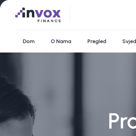
Dom
O Nama
Pregled
Svje
Pra