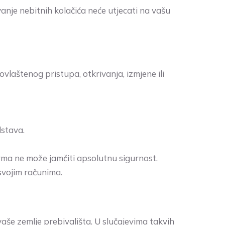
je nebitnih kolačića neće utjecati na vašu
vlaštenog pristupa, otkrivanja, izmjene ili
dstava.
rma ne može jamčiti apsolutnu sigurnost.
svojim računima.
vaše zemlje prebivališta. U slučajevima takvih