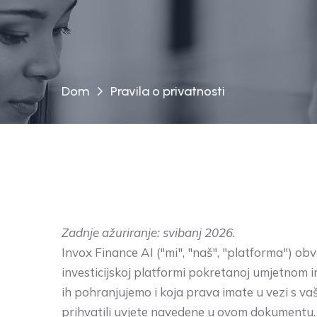
Dom
Pravila o privatnosti
Zadnje ažuriranje: svibanj 2026.
Invox Finance AI ("mi", "naš", "platforma") ob
investicijskoj platformi pokretanoj umjetnom i
ih pohranjujemo i koja prava imate u vezi s va
prihvatili uvjete navedene u ovom dokumentu.