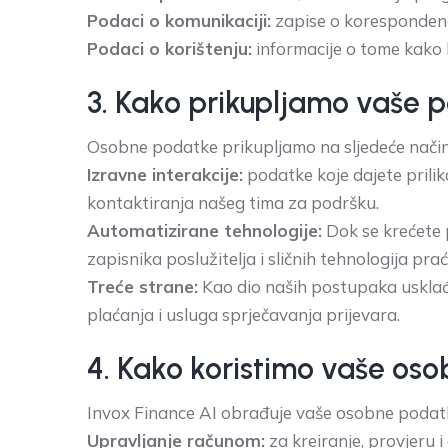
Podaci o komunikaciji:
zapise o korespondenci
Podaci o korištenju:
informacije o tome kako k
3. Kako prikupljamo vaše 
Osobne podatke prikupljamo na sljedeće način
Izravne interakcije:
podatke koje dajete prilik
kontaktiranja našeg tima za podršku.
Automatizirane tehnologije:
Dok se krećete 
zapisnika poslužitelja i sličnih tehnologija prać
Treće strane:
Kao dio naših postupaka usklađe
plaćanja i usluga sprječavanja prijevara.
4. Kako koristimo vaše os
Invox Finance AI obrađuje vaše osobne podatk
Upravljanje računom:
za kreiranje, provjeru 