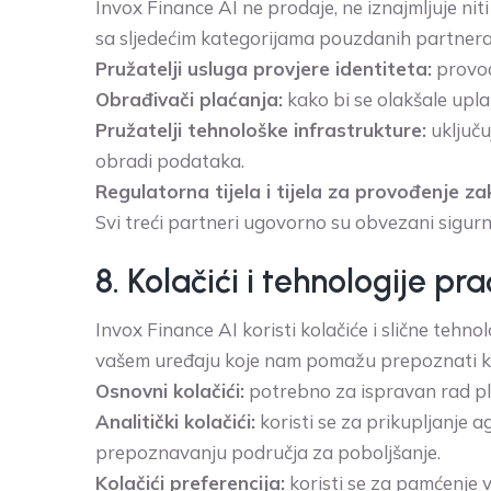
Invox Finance AI ne prodaje, ne iznajmljuje n
sa sljedećim kategorijama pouzdanih partnera 
Pružatelji usluga provjere identiteta:
provod
Obrađivači plaćanja:
kako bi se olakšale upla
Pružatelji tehnološke infrastrukture:
uključu
obradi podataka.
Regulatorna tijela i tijela za provođenje za
Svi treći partneri ugovorno su obvezani sigur
8. Kolačići i tehnologije pr
Invox Finance AI koristi kolačiće i slične tehn
vašem uređaju koje nam pomažu prepoznati kori
Osnovni kolačići:
potrebno za ispravan rad pla
Analitički kolačići:
koristi se za prikupljanje
prepoznavanju područja za poboljšanje.
Kolačići preferencija:
koristi se za pamćenje v