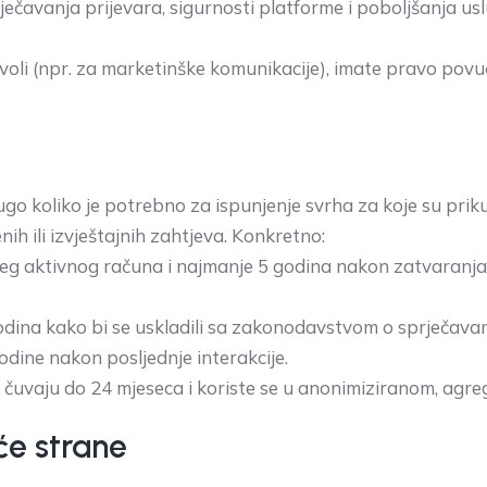
ečavanja prijevara, sigurnosti platforme i poboljšanja usl
voli (npr. za marketinške komunikacije), imate pravo povuć
oliko je potrebno za ispunjenje svrha za koje su prikuplj
h ili izvještajnih zahtjeva. Konkretno:
šeg aktivnog računa i najmanje 5 godina nakon zatvaranja 
odina kako bi se uskladili sa zakonodavstvom o sprječava
godine nakon posljednje interakcije.
e čuvaju do 24 mjeseca i koriste se u anonimiziranom, agre
eće strane