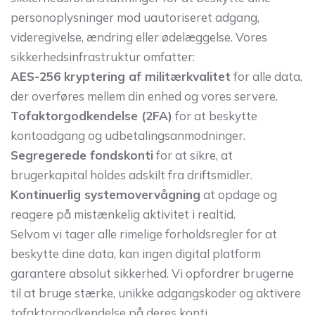
personoplysninger mod uautoriseret adgang,
videregivelse, ændring eller ødelæggelse. Vores
sikkerhedsinfrastruktur omfatter:
AES-256 kryptering af militærkvalitet
for alle data,
der overføres mellem din enhed og vores servere.
Tofaktorgodkendelse (2FA)
for at beskytte
kontoadgang og udbetalingsanmodninger.
Segregerede fondskonti
for at sikre, at
brugerkapital holdes adskilt fra driftsmidler.
Kontinuerlig systemovervågning
at opdage og
reagere på mistænkelig aktivitet i realtid.
Selvom vi tager alle rimelige forholdsregler for at
beskytte dine data, kan ingen digital platform
garantere absolut sikkerhed. Vi opfordrer brugerne
til at bruge stærke, unikke adgangskoder og aktivere
tofaktorgodkendelse på deres konti.