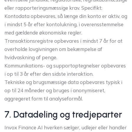
eller rapporteringsmæssige krav. Specifikt:
Kontodata opbevares, så længe din konto er aktiv, og
i mindst 5 år efter kontolukning, i overensstemmelse
med gældende økonomiske regler.
Transaktionsregistre opbevares i mindst 7 år for at
overholde lovgivningen om bekæmpelse af
hvidvaskning af penge.
Kommunikations- og supportoptegnelser opbevares
i op til 3 år efter den sidste interaktion.
Tekniske og brugsmæssige data opbevares typisk i
op til 24 måneder og bruges i anonymiseret,
aggregeret form til analyseformål.
7. Datadeling og tredjeparter
Invox Finance AI hverken sælger, udlejer eller handler