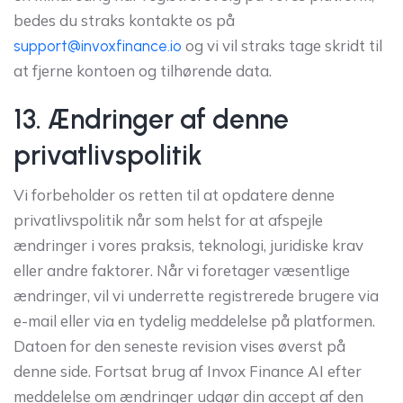
bedes du straks kontakte os på
og vi vil straks tage skridt til
support@invoxfinance.io
at fjerne kontoen og tilhørende data.
13. Ændringer af denne
privatlivspolitik
Vi forbeholder os retten til at opdatere denne
privatlivspolitik når som helst for at afspejle
ændringer i vores praksis, teknologi, juridiske krav
eller andre faktorer. Når vi foretager væsentlige
ændringer, vil vi underrette registrerede brugere via
e-mail eller via en tydelig meddelelse på platformen.
Datoen for den seneste revision vises øverst på
denne side. Fortsat brug af Invox Finance AI efter
meddelelse om ændringer udgør din accept af den