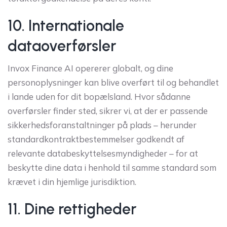
10. Internationale
dataoverførsler
Invox Finance AI opererer globalt, og dine
personoplysninger kan blive overført til og behandlet
i lande uden for dit bopælsland. Hvor sådanne
overførsler finder sted, sikrer vi, at der er passende
sikkerhedsforanstaltninger på plads – herunder
standardkontraktbestemmelser godkendt af
relevante databeskyttelsesmyndigheder – for at
beskytte dine data i henhold til samme standard som
krævet i din hjemlige jurisdiktion.
11. Dine rettigheder