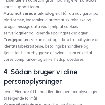
indsender en udbetalingsanmodning eller kontakter
vores supportteam.
Automatiserede teknologier:
Når du navigerer på
platformen, indsamler vi automatisk tekniske og
brugsmæssige data ved hjælp af cookies,
serverlogfiler og lignende sporingsteknologier.
Tredjeparter:
Vi kan modtage data fra udbydere af
identitetsbekræftelse, betalingsbehandlere og
tjenester til forebyggelse af svindel som en del af
vores compliance- og sikkerhedsprocedurer.
4. Sådan bruger vi dine
personoplysninger
Invox Finance AI behandler dine personoplysninger
til følgende formål:
Kontohåndtering:
at oprette, verificere og