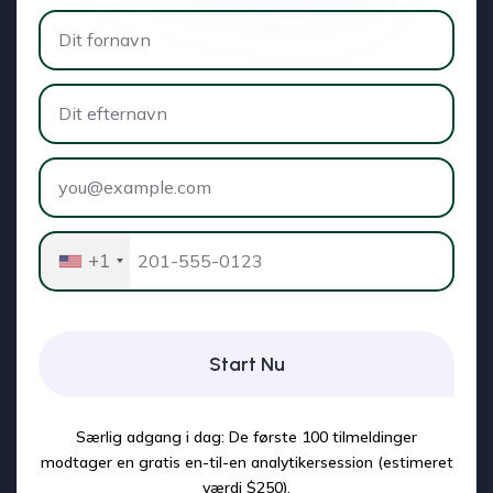
+1
Start Nu
Særlig adgang i dag: De første 100 tilmeldinger
modtager en gratis en-til-en analytikersession (estimeret
værdi $250).