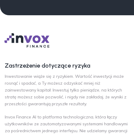
Zastrzeżenie dotyczące ryzyka
Inwestowanie wiąże się z ryzykiem. Wartość inwestycji może
rosnąć i spadać, a Ty możesz odzyskać mniej niż
zainwestowany kapitał. Inwestuj tylko pieniądze, na których
stratę możesz sobie pozwolić, i nigdy nie zakładaj, że wyniki z
przeszłości gwarantują przyszłe rezultaty.
Invox Finance AI to platforma technologiczna, która łączy
użytkowników ze zautomatyzowanymi systemami handlowymi
za pośrednictwem jednego interfejsu. Nie udzielamy gwarancji