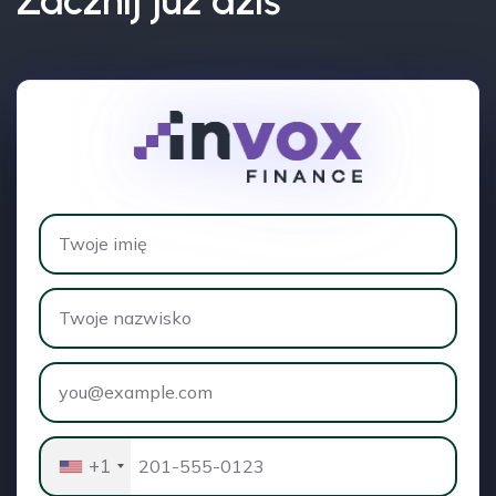
Zacznij już dziś
+1